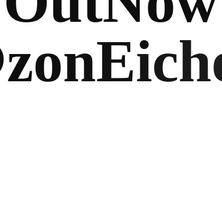
O
u
t
N
o
w
@
z
o
n
E
i
c
h