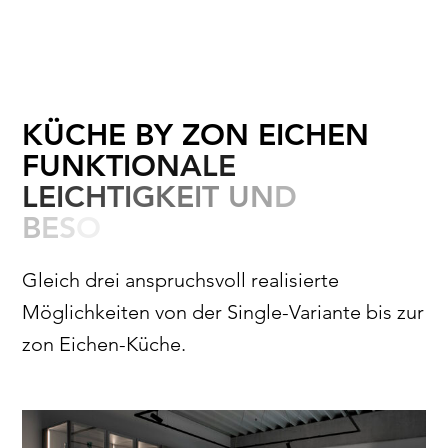
K
Ü
C
H
E
B
Y
Z
O
N
E
I
C
H
E
N
F
U
N
K
T
I
O
N
A
L
E
L
E
I
C
H
T
I
G
K
E
I
T
U
N
D
B
E
S
O
N
D
Gleich drei anspruchsvoll realisierte
Möglichkeiten von der Single-Variante bis zur
zon Eichen-Küche.