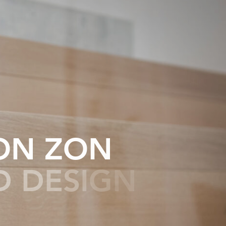
O
N
Z
O
N
D
D
E
S
I
G
N