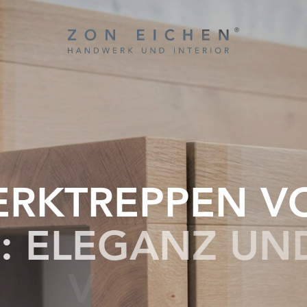
E
R
K
T
R
E
P
P
E
N
V
®
:
E
L
E
G
A
N
Z
U
N
V
E
R
E
I
N
T