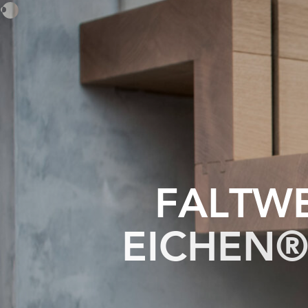
F
A
L
T
W
E
I
C
H
E
N